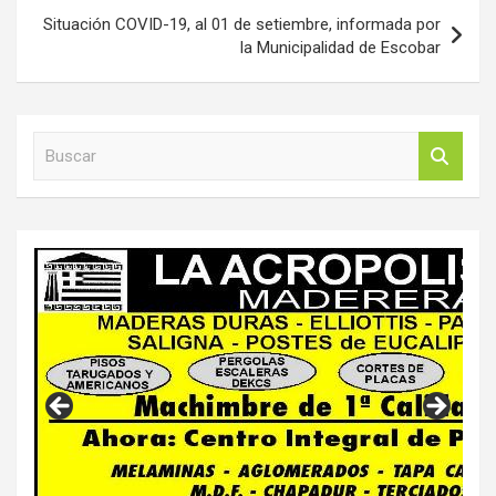
Situación COVID-19, al 01 de setiembre, informada por
la Municipalidad de Escobar
B
u
s
c
a
r