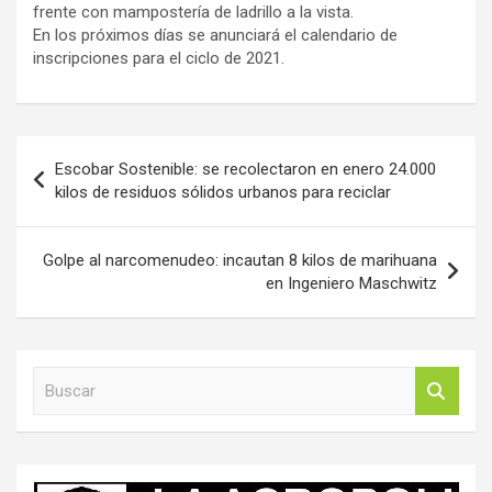
frente con mampostería de ladrillo a la vista.
En los próximos días se anunciará el calendario de
inscripciones para el ciclo de 2021.
Navegación
Escobar Sostenible: se recolectaron en enero 24.000
de
kilos de residuos sólidos urbanos para reciclar
entradas
Golpe al narcomenudeo: incautan 8 kilos de marihuana
en Ingeniero Maschwitz
B
u
s
c
a