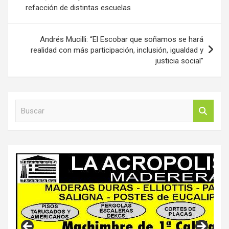
refacción de distintas escuelas
entradas
Andrés Mucilli: “El Escobar que soñamos se hará
realidad con más participación, inclusión, igualdad y
justicia social”
B
u
s
c
a
r