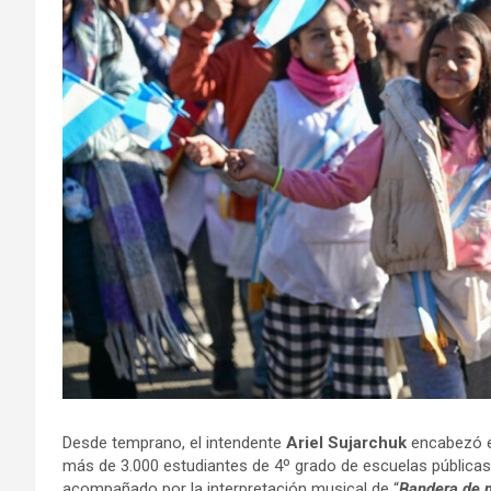
Desde temprano, el intendente
Ariel Sujarchuk
encabezó el
más de 3.000 estudiantes de 4º grado de escuelas públicas 
acompañado por la interpretación musical de “
Bandera de m