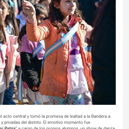
 acto central y tomó la promesa de lealtad a la Bandera a
y privadas del distrito. El emotivo momento fue
i Patria
” a cargo de los propios alumnos, un show de danza