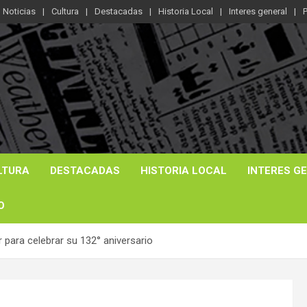
Noticias
Cultura
Destacadas
Historia Local
Interes general
P
LTURA
DESTACADAS
HISTORIA LOCAL
INTERES G
O
r para celebrar su 132° aniversario