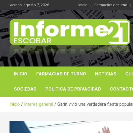
Saltar
viernes, agosto 7, 2026
inicio
Farmacias de turno
al
contenido
Noticas reales
Informe 21
INICIO
FARMACIAS DE TURNO
NOTICIAS
CU
SOCIEDAD
POLÍTICA DE PRIVACIDAD
CONTACT
Inicio
Interes general
Garín vivió una verdadera fiesta popula