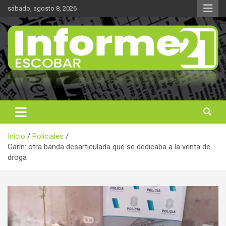
Saltar
sábado, agosto 8, 2026
al
contenido
Noticas reales
Informe 21
Inicio
Policiales
Garín: otra banda desarticulada que se dedicaba a la venta de
droga