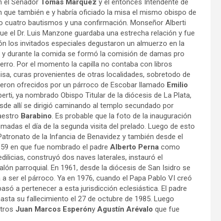
n el Senador
Tomás Márquez
y el entonces Intendente de
en que también e y habría oficiado la misa el mismo obispo de
 cuatro bautismos y una confirmación. Monseñor Alberti
que el Dr. Luis Manzone guardaba una estrecha relación y fue
asión los invitados especiales degustaron un almuerzo en la
ón y durante la comida se formó la comisión de damas pro
rro. Por el momento la capilla no contaba con libros
misa, curas provenientes de otras localidades, sobretodo de
fueron ofrecidos por un párroco de Escobar llamado
Emilio
erti, ya nombrado Obispo Titular de la diócesis de La Plata,
desde allí se dirigió caminando al templo secundado por
maestro
Barabino
. Es probable que la foto de la inauguración
madas el día de la segunda visita del prelado. Luego de esto
Patronato de la Infancia de Benavidez y también desde el
959 en que fue nombrado el padre
Alberto Perna
como
licias, construyó dos naves laterales, instauró el
lón parroquial. En 1961, desde la diócesis de San Isidro se
a a ser el párroco. Ya en 1976, cuando el Papa Pablo VI creó
só a pertenecer a esta jurisdicción eclesiástica. El padre
hasta su fallecimiento el 27 de octubre de 1985. Luego
otros
Juan Marcos Esperón
y
Agustín Arévalo
que fue