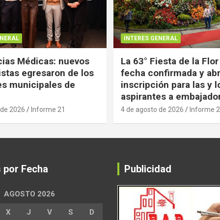
ENERAL
INTERES GENERAL
ias Médicas: nuevos
La 63° Fiesta de la Flor
istas egresaron de los
fecha confirmada y abr
es municipales de
inscripción para las y l
aspirantes a embajado
 de 2026
Informe 21
4 de agosto de 2026
Informe 
s por Fecha
Publicidad
AGOSTO 2026
X
J
V
S
D