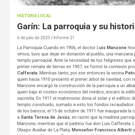
HISTORIA LOCAL
Garín: La parroquia y su histor
6 de julio de 2020
Informe 21
La Parroquia Cuando en 1906, el doctor L
uis Manzone
hici
vimos, tuvo que dejar en donación al pueblo, una manzana pa
templo parroquial. Ante la necesidad de los feligreses que
primer remate de tierras en 1907, se formó la comisión pro
Cafferata
. Mientras tanto, por ese entonces la vecina
Petr
quien hacia 1910 presentó el primer árbol de navidad, con r
Manzone encargó la construcción de la parroquia a un albañ
quien bajo el costeo económico del médico, encaró la edif
sacristía. En 1911 el matrimonio dona el solar y el edificio d
templo construido, sumado a esto los fondos recaudados por 
de los bancos, el 15 de octubre de 1911 fue inaugurada la
a
Santa Teresa de Jesús
, en razón que la madrina parroq
Manzone, mientras que el padrino fue don Luis Cafferata. 
Obispo Auxiliar de La Plata,
Monseñor Francisco Alberti
y