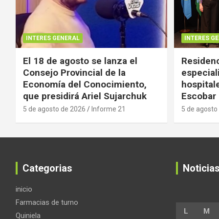
INTERES GENERAL
INTERES G
El 18 de agosto se lanza el
Residenc
Consejo Provincial de la
especial
Economía del Conocimiento,
hospital
que presidirá Ariel Sujarchuk
Escobar
5 de agosto de 2026
Informe 21
5 de agosto
Categorias
Noticia
inicio
Farmacias de turno
L
M
Quiniela