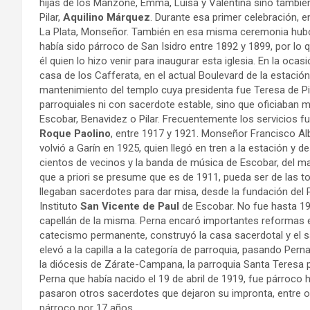
hijas de los Manzone, Emma, Luisa y Valentina sino tambié
Pilar,
Aquilino Márquez
. Durante esa primer celebración, 
La Plata, Monseñor. También en esa misma ceremonia hubo
había sido párroco de San Isidro entre 1892 y 1899, por lo 
él quien lo hizo venir para inaugurar esta iglesia. En la oc
casa de los Cafferata, en el actual Boulevard de la estaci
mantenimiento del templo cuya presidenta fue Teresa de Pie
parroquiales ni con sacerdote estable, sino que oficiaban 
Escobar, Benavidez o Pilar. Frecuentemente los servicios 
Roque Paolino
, entre 1917 y 1921. Monseñor Francisco Alb
volvió a Garín en 1925, quien llegó en tren a la estación y 
cientos de vecinos y la banda de música de Escobar, del 
que a priori se presume que es de 1911, pueda ser de las to
llegaban sacerdotes para dar misa, desde la fundación del 
Instituto
San Vicente de Paul
de Escobar. No fue hasta 1
capellán de la misma. Perna encaró importantes reformas edi
catecismo permanente, construyó la casa sacerdotal y el sa
elevó a la capilla a la categoría de parroquia, pasando Pern
la diócesis de Zárate-Campana, la parroquia Santa Teresa pa
Perna que había nacido el 19 de abril de 1919, fue párroco 
pasaron otros sacerdotes que dejaron su impronta, entre 
párroco por 17 años.