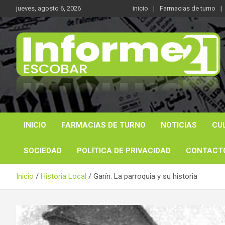
Saltar
jueves, agosto 6, 2026
inicio
Farmacias de turno
al
contenido
Noticas reales
Informe 21
INICIO
FARMACIAS DE TURNO
NOTICIAS
CU
SOCIEDAD
POLÍTICA DE PRIVACIDAD
CONTACT
Inicio
Historia Local
Garín: La parroquia y su historia