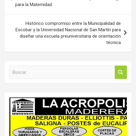
para la Maternidad
entradas
Histórico compromiso entre la Municipalidad de
Escobar y la Universidad Nacional de San Martín para
diseñar una escuela preuniversitaria de orientación
técnica
B
u
s
c
a
r