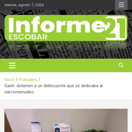
Saltar
viernes, agosto 7, 2026
al
contenido
Noticas reales
Informe 21
Inicio
Policiales
Garín: detienen a un delincuente que se dedicaba al
narcomenudeo