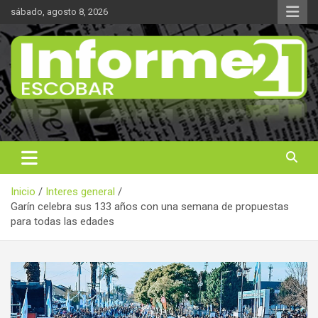
Saltar
sábado, agosto 8, 2026
al
contenido
Noticas reales
Informe 21
Inicio
Interes general
Garín celebra sus 133 años con una semana de propuestas
para todas las edades