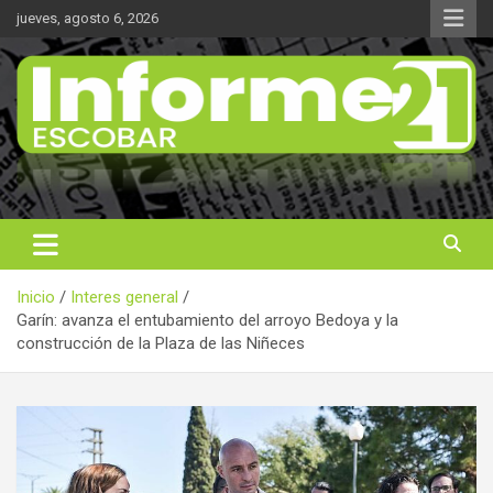
Saltar
jueves, agosto 6, 2026
al
contenido
Noticas reales
Informe 21
Inicio
Interes general
Garín: avanza el entubamiento del arroyo Bedoya y la
construcción de la Plaza de las Niñeces