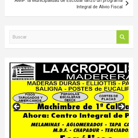
AMIP: la Municipalidad de Escobar lanzó un programa
Integral de Alivio Fiscal
B
u
s
c
a
r