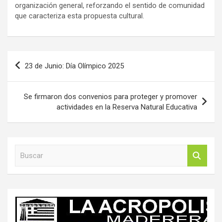
organización general, reforzando el sentido de comunidad
que caracteriza esta propuesta cultural.
Navegación
23 de Junio: Día Olímpico 2025
de
entradas
Se firmaron dos convenios para proteger y promover
actividades en la Reserva Natural Educativa
B
u
s
c
a
r