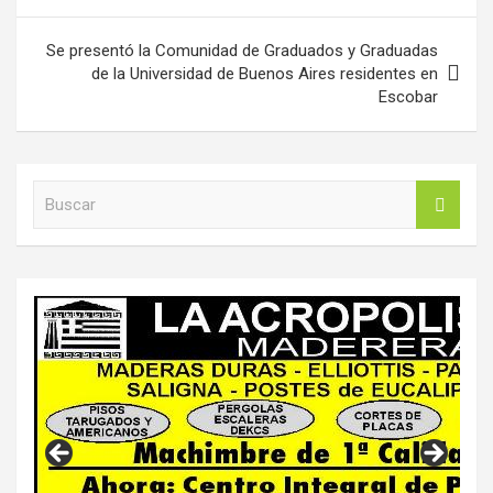
entradas
Se presentó la Comunidad de Graduados y Graduadas
de la Universidad de Buenos Aires residentes en
Escobar
B
u
s
c
a
r