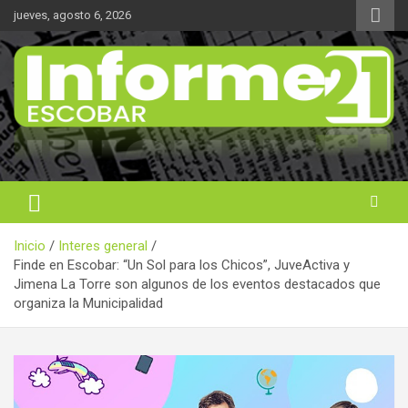
Saltar
jueves, agosto 6, 2026
al
contenido
Noticas reales
Informe 21
Inicio
Interes general
Finde en Escobar: “Un Sol para los Chicos”, JuveActiva y
Jimena La Torre son algunos de los eventos destacados que
organiza la Municipalidad