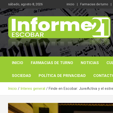
Saltar
sábado, agosto 8, 2026
inicio
Farmacias de turno
al
contenido
Noticas reales
Informe 21
INICIO
FARMACIAS DE TURNO
NOTICIAS
CU
SOCIEDAD
POLÍTICA DE PRIVACIDAD
CONTACT
Inicio
Interes general
Finde en Escobar: JuveActiva y el est