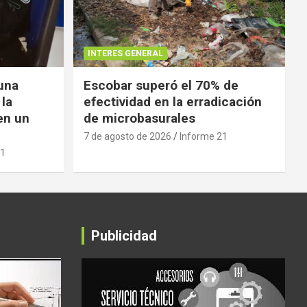
INTERES GENERAL
 una
Escobar superó el 70% de
 la
efectividad en la erradicación
en un
de microbasurales
7 de agosto de 2026
Informe 21
21
Publicidad