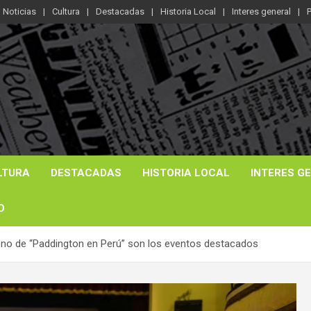
Noticias
Cultura
Destacadas
Historia Local
Interes general
P
LTURA
DESTACADAS
HISTORIA LOCAL
INTERES G
O
reno de “Paddington en Perú” son los eventos destacados