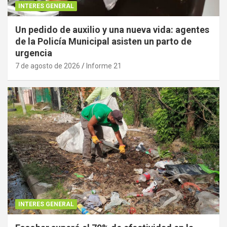
INTERES GENERAL
Un pedido de auxilio y una nueva vida: agentes
de la Policía Municipal asisten un parto de
urgencia
7 de agosto de 2026
Informe 21
INTERES GENERAL