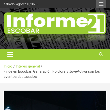
Saltar
sábado, agosto 8, 2026
al
contenido
Noticas reales
Informe 21
Inicio
Interes general
Finde en Escobar: Generación Folclore y JuveActiva son los
eventos destacados