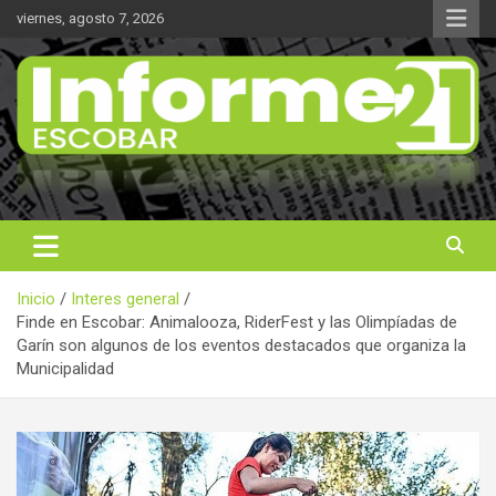
Saltar
viernes, agosto 7, 2026
al
contenido
Noticas reales
Informe 21
Inicio
Interes general
Finde en Escobar: Animalooza, RiderFest y las Olimpíadas de
Garín son algunos de los eventos destacados que organiza la
Municipalidad