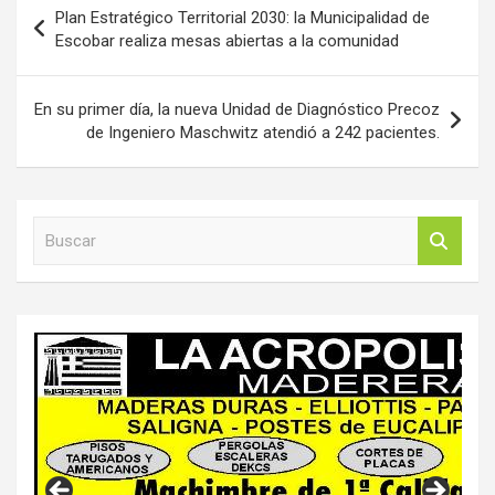
Navegación
Plan Estratégico Territorial 2030: la Municipalidad de
de
Escobar realiza mesas abiertas a la comunidad
entradas
En su primer día, la nueva Unidad de Diagnóstico Precoz
de Ingeniero Maschwitz atendió a 242 pacientes.
B
u
s
c
a
r