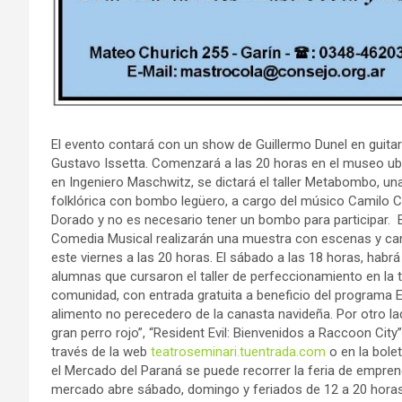
El evento contará con un show de Guillermo Dunel en guitarr
Gustavo Issetta. Comenzará a las 20 horas en el museo ubi
en Ingeniero Maschwitz, se dictará el taller Metabombo, un
folklórica con bombo legüero, a cargo del músico Camilo Cara
Dorado y no es necesario tener un bombo para participar. En
Comedia Musical realizarán una muestra con escenas y can
este viernes a las 20 horas. El sábado a las 18 horas, hab
alumnas que cursaron el taller de perfeccionamiento en la
comunidad, con entrada gratuita a beneficio del programa 
alimento no perecedero de la canasta navideña. Por otro lado,
gran perro rojo”, “Resident Evil: Bienvenidos a Raccoon City
través de la web
teatroseminari.tuentrada.com
o en la bolet
el Mercado del Paraná se puede recorrer la feria de emprend
mercado abre sábado, domingo y feriados de 12 a 20 horas,