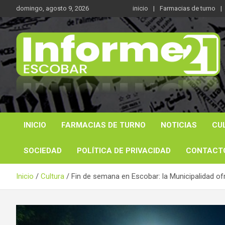
Saltar
domingo, agosto 9, 2026
inicio
Farmacias de turno
al
contenido
Noticas reales
Informe 21
INICIO
FARMACIAS DE TURNO
NOTICIAS
CU
SOCIEDAD
POLÍTICA DE PRIVACIDAD
CONTACT
Inicio
Cultura
Fin de semana en Escobar: la Municipalidad of