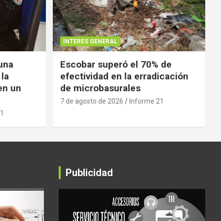
INTERES GENERAL
 una
Escobar superó el 70% de
 la
efectividad en la erradicación
en un
de microbasurales
7 de agosto de 2026
Informe 21
21
Publicidad