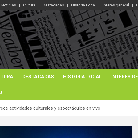
Noticias
Cultura
Destacadas
Historia Local
Interes general
P
LTURA
DESTACADAS
HISTORIA LOCAL
INTERES G
O
rece actividades culturales y espectáculos en vivo