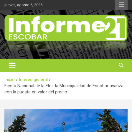
Saltar
jueves, agosto 6, 2026
al
contenido
Noticas reales
Informe 21
Inicio
Interes general
Fiesta Nacional de la Flor: la Municipalidad de Escobar avanza
con la puesta en valor del predio