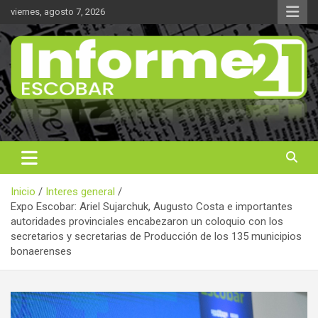
Saltar
viernes, agosto 7, 2026
al
contenido
Noticas reales
Informe 21
Inicio
Interes general
Expo Escobar: Ariel Sujarchuk, Augusto Costa e importantes
autoridades provinciales encabezaron un coloquio con los
secretarios y secretarias de Producción de los 135 municipios
bonaerenses