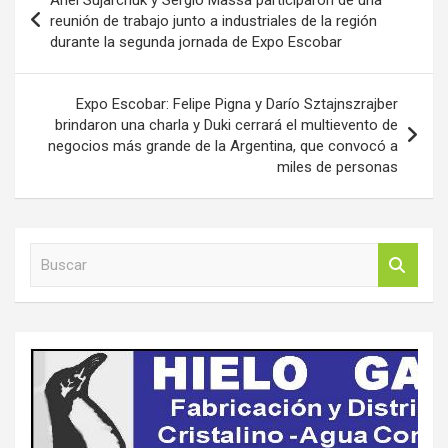
de
reunión de trabajo junto a industriales de la región
durante la segunda jornada de Expo Escobar
entradas
Expo Escobar: Felipe Pigna y Darío Sztajnszrajber
brindaron una charla y Duki cerrará el multievento de
negocios más grande de la Argentina, que convocó a
miles de personas
B
u
s
c
a
r