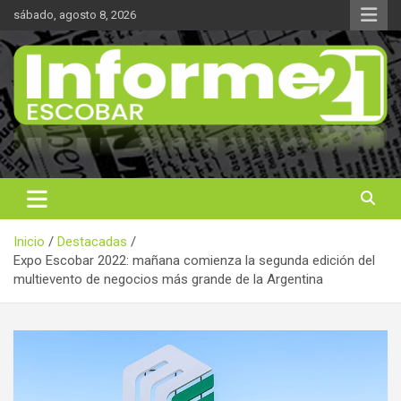
Saltar
sábado, agosto 8, 2026
al
contenido
Noticas reales
Informe 21
Inicio
Destacadas
Expo Escobar 2022: mañana comienza la segunda edición del
multievento de negocios más grande de la Argentina