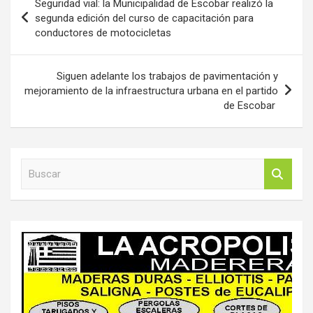
Seguridad vial: la Municipalidad de Escobar realizó la
de
segunda edición del curso de capacitación para
conductores de motocicletas
entradas
Siguen adelante los trabajos de pavimentación y
mejoramiento de la infraestructura urbana en el partido
de Escobar
B
u
s
c
a
r