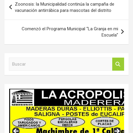
Zoonosis: la Municipalidad continúa la campaña de
de
vacunación antirrábica para mascotas del distrito
entradas
Comenzó el Programa Municipal “La Granja en mi
Escuela”
B
u
s
c
a
r