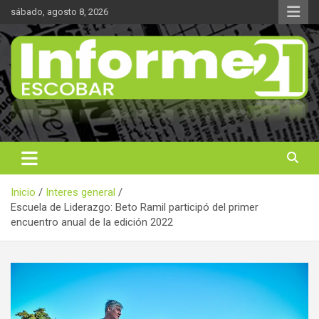
Saltar
sábado, agosto 8, 2026
al
contenido
Noticas reales
Informe 21
Inicio
Interes general
Escuela de Liderazgo: Beto Ramil participó del primer
encuentro anual de la edición 2022