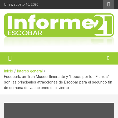
Saltar
lunes, agosto 10, 2026
al
contenido
Noticas reales
Informe 21
Inicio
Interes general
Escopark, un Tren Museo Itinerante y “Locos por los Fierros”
son las principales atracciones de Escobar para el segundo fin
de semana de vacaciones de invierno