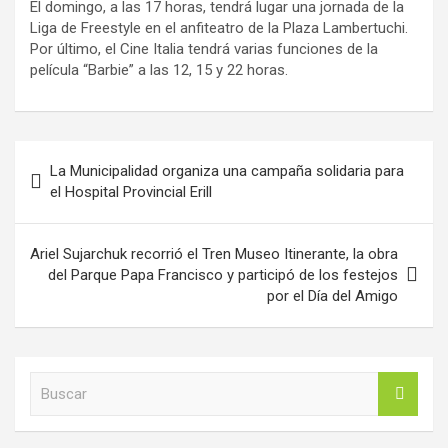
El domingo, a las 17 horas, tendrá lugar una jornada de la
Liga de Freestyle en el anfiteatro de la Plaza Lambertuchi.
Por último, el Cine Italia tendrá varias funciones de la
película “Barbie” a las 12, 15 y 22 horas.
Navegación
La Municipalidad organiza una campaña solidaria para
de
el Hospital Provincial Erill
entradas
Ariel Sujarchuk recorrió el Tren Museo Itinerante, la obra
del Parque Papa Francisco y participó de los festejos
por el Día del Amigo
B
u
s
c