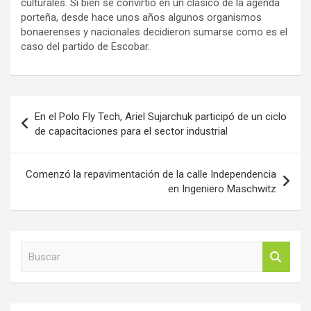
culturales. Si bien se convirtió en un clásico de la agenda
porteña, desde hace unos años algunos organismos
bonaerenses y nacionales decidieron sumarse como es el
caso del partido de Escobar.
Navegación
En el Polo Fly Tech, Ariel Sujarchuk participó de un ciclo
de
de capacitaciones para el sector industrial
entradas
Comenzó la repavimentación de la calle Independencia
en Ingeniero Maschwitz
B
u
s
c
a