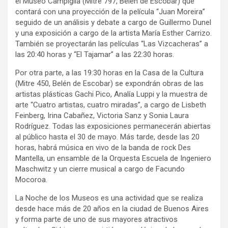
el Museo Campiglia (Mitre 797, Belén de Escobar) que
contará con una proyección de la película “Juan Moreira”
seguido de un análisis y debate a cargo de Guillermo Dunel
y una exposición a cargo de la artista María Esther Carrizo.
También se proyectarán las películas “Las Vizcacheras” a
las 20:40 horas y “El Tajamar” a las 22:30 horas.
Por otra parte, a las 19:30 horas en la Casa de la Cultura
(Mitre 450, Belén de Escobar) se expondrán obras de las
artistas plásticas Gachi Pico, Analía Luppi y la muestra de
arte “Cuatro artistas, cuatro miradas”, a cargo de Lisbeth
Feinberg, Irina Cabañez, Victoria Sanz y Sonia Laura
Rodríguez. Todas las exposiciones permanecerán abiertas
al público hasta el 30 de mayo. Más tarde, desde las 20
horas, habrá música en vivo de la banda de rock Des
Mantella, un ensamble de la Orquesta Escuela de Ingeniero
Maschwitz y un cierre musical a cargo de Facundo
Mocoroa.
La Noche de los Museos es una actividad que se realiza
desde hace más de 20 años en la ciudad de Buenos Aires
y forma parte de uno de sus mayores atractivos