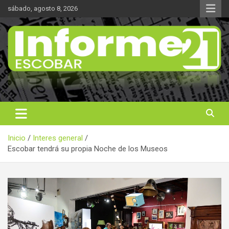
Saltar
sábado, agosto 8, 2026
al
contenido
Noticas reales
Informe 21
Inicio
Interes general
Escobar tendrá su propia Noche de los Museos