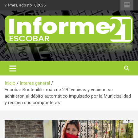
Saltar
viernes, agosto 7, 2026
al
contenido
Noticas reales
Informe 21
Inicio
Interes general
Escobar Sostenible: más de 270 vecinas y vecinos se
adhirieron al débito automático impulsado por la Municipalidad
y reciben sus composteras