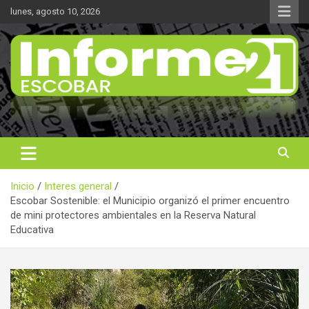
Saltar
lunes, agosto 10, 2026
al
contenido
Noticas reales
Informe 21
Inicio
Interes general
Escobar Sostenible: el Municipio organizó el primer encuentro
de mini protectores ambientales en la Reserva Natural
Educativa