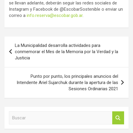
se llevan adelante, deberán seguir las redes sociales de
Instagram y Facebook de @EscobarSostenible o enviar un
correo a
info.reserva@escobar.gob.ar
.
Navegación
La Municipalidad desarrolla actividades para
de
conmemorar el Mes de la Memoria por la Verdad y la
Justicia
entradas
Punto por punto, los principales anuncios del
Intendente Ariel Sujarchuk durante la apertura de las
Sesiones Ordinarias 2021
B
u
s