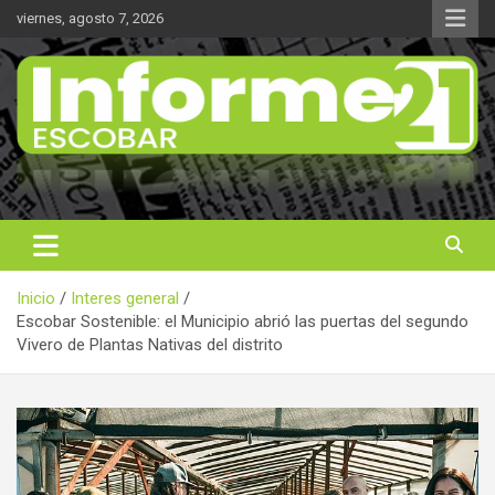
Saltar
viernes, agosto 7, 2026
al
contenido
Noticas reales
Informe 21
Inicio
Interes general
Escobar Sostenible: el Municipio abrió las puertas del segundo
Vivero de Plantas Nativas del distrito