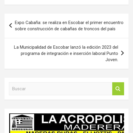
Navegación
Expo Cabaña: se realiza en Escobar el primer encuentro
de
sobre construcción de cabañas de troncos del país
entradas
La Municipalidad de Escobar lanzó la edición 2023 del
programa de integración e inserción laboral Punto
Joven.
B
u
s
c
a
r