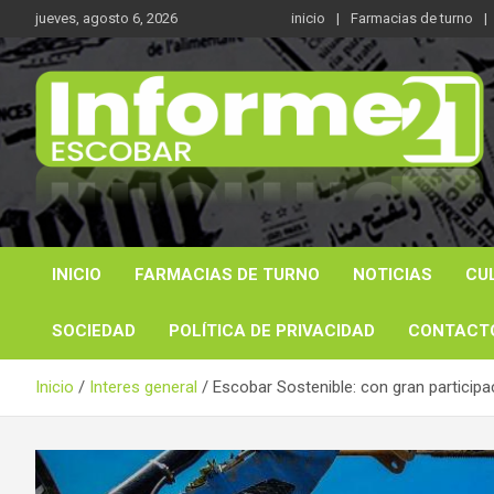
Saltar
jueves, agosto 6, 2026
inicio
Farmacias de turno
al
contenido
Noticas reales
Informe 21
INICIO
FARMACIAS DE TURNO
NOTICIAS
CU
SOCIEDAD
POLÍTICA DE PRIVACIDAD
CONTACT
Inicio
Interes general
Escobar Sostenible: con gran participac