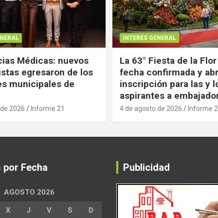
ENERAL
INTERES GENERAL
ias Médicas: nuevos
La 63° Fiesta de la Flor
istas egresaron de los
fecha confirmada y abr
es municipales de
inscripción para las y l
aspirantes a embajado
 de 2026
Informe 21
4 de agosto de 2026
Informe 
s por Fecha
Publicidad
AGOSTO 2026
X
J
V
S
D