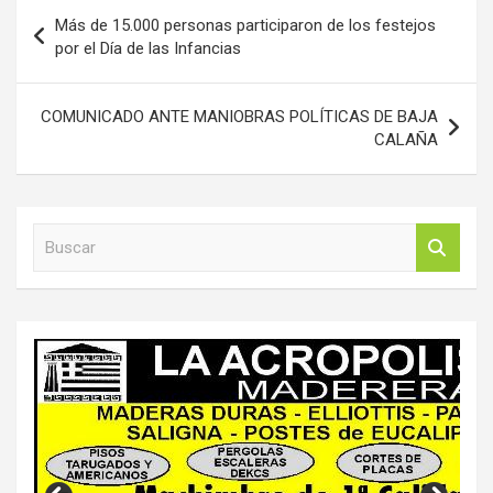
Navegación
Más de 15.000 personas participaron de los festejos
de
por el Día de las Infancias
entradas
COMUNICADO ANTE MANIOBRAS POLÍTICAS DE BAJA
CALAÑA
B
u
s
c
a
r