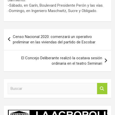
-Sábado, en Garín, Boulevard Presidente Perón y las vías.
-Domingo, en Ingeniero Maschwitz, Sucre y Obligado.
Navegación
Censo Nacional 2020: comenzará un operativo
de
preliminar en las viviendas del partido de Escobar
entradas
El Concejo Deliberante realizó la ocatava sesión
ordinaria en el teatro Seminari
B
u
s
c
a
r