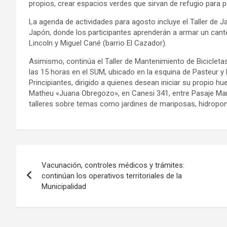
propios, crear espacios verdes que sirvan de refugio para p
La agenda de actividades para agosto incluye el Taller de J
Japón, donde los participantes aprenderán a armar un cante
Lincoln y Miguel Cané (barrio El Cazador).
Asimismo, continúa el Taller de Mantenimiento de Bicicleta
las 15 horas en el SUM, ubicado en la esquina de Pasteur y 
Principiantes, dirigido a quienes desean iniciar su propio hu
Matheu «Juana Obregozo», en Canesi 341, entre Pasaje Maru
talleres sobre temas como jardines de mariposas, hidroponía
Navegación
Vacunación, controles médicos y trámites:
de
continúan los operativos territoriales de la
Municipalidad
entradas