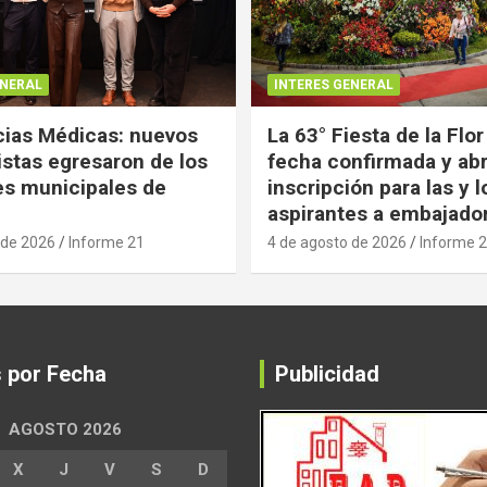
ENERAL
INTERES GENERAL
ias Médicas: nuevos
La 63° Fiesta de la Flor
istas egresaron de los
fecha confirmada y abr
es municipales de
inscripción para las y l
aspirantes a embajado
 de 2026
Informe 21
4 de agosto de 2026
Informe 
s por Fecha
Publicidad
AGOSTO 2026
X
J
V
S
D