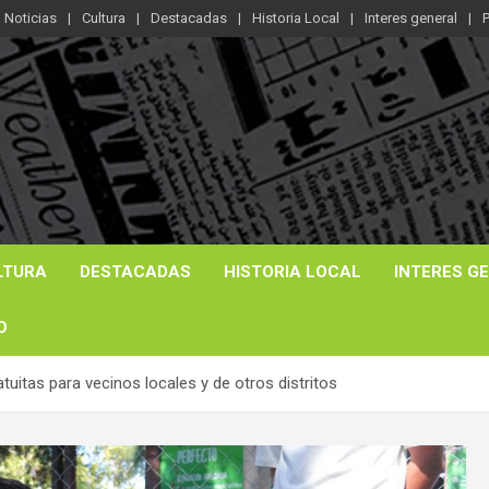
Noticias
Cultura
Destacadas
Historia Local
Interes general
P
LTURA
DESTACADAS
HISTORIA LOCAL
INTERES G
O
tuitas para vecinos locales y de otros distritos