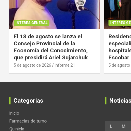
INTERES GENERAL
INTERES G
El 18 de agosto se lanza el
Residenc
Consejo Provincial de la
especial
Economía del Conocimiento,
hospital
que presidirá Ariel Sujarchuk
Escobar
5 de agosto de 2026
Informe 21
5 de agosto
Categorias
Noticia
inicio
Farmacias de turno
L
M
Quiniela