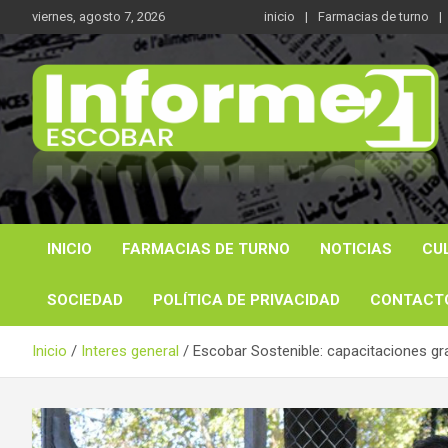
Saltar
viernes, agosto 7, 2026
inicio
Farmacias de turno
al
contenido
Noticas reales
Informe 21
INICIO
FARMACIAS DE TURNO
NOTICIAS
CU
SOCIEDAD
POLÍTICA DE PRIVACIDAD
CONTACT
Inicio
Interes general
Escobar Sostenible: capacitaciones gra