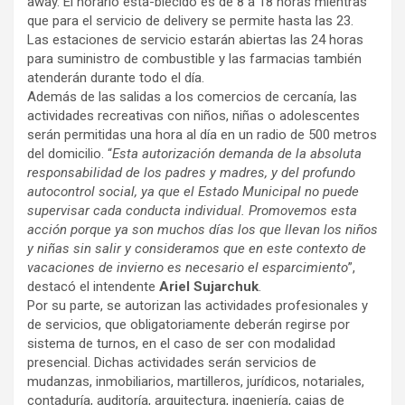
away. El horario esta-blecido es de 8 a 18 horas mientras
que para el servicio de delivery se permite hasta las 23.
Las estaciones de servicio estarán abiertas las 24 horas
para suministro de combustible y las farmacias también
atenderán durante todo el día.
Además de las salidas a los comercios de cercanía, las
actividades recreativas con niños, niñas o adolescentes
serán permitidas una hora al día en un radio de 500 metros
del domicilio. “
Esta autorización demanda de la absoluta
responsabilidad de los padres y madres, y del profundo
autocontrol social, ya que el Estado Municipal no puede
supervisar cada conducta individual. Promovemos esta
acción porque ya son muchos días los que llevan los niños
y niñas sin salir y consideramos que en este contexto de
vacaciones de invierno es necesario el esparcimiento
”,
destacó el intendente
Ariel Sujarchuk
.
Por su parte, se autorizan las actividades profesionales y
de servicios, que obligatoriamente deberán regirse por
sistema de turnos, en el caso de ser con modalidad
presencial. Dichas actividades serán servicios de
mudanzas, inmobiliarios, martilleros, jurídicos, notariales,
contaduría, auditoría, arquitectura, ingeniería, cajas de