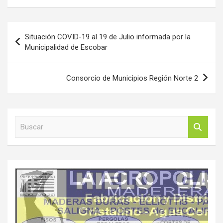
Navegación
Situación COVID-19 al 19 de Julio informada por la
de
Municipalidad de Escobar
entradas
Consorcio de Municipios Región Norte 2
B
u
s
c
a
r