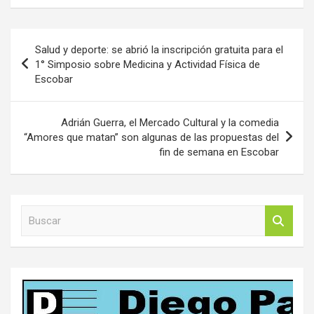
Navegación
Salud y deporte: se abrió la inscripción gratuita para el
de
1° Simposio sobre Medicina y Actividad Física de
Escobar
entradas
Adrián Guerra, el Mercado Cultural y la comedia
“Amores que matan” son algunas de las propuestas del
fin de semana en Escobar
B
u
s
c
a
r