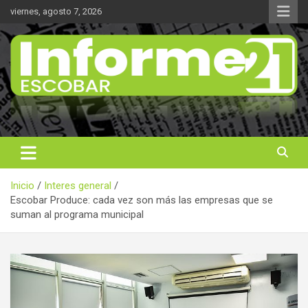
Saltar
viernes, agosto 7, 2026
al
contenido
Noticas reales
Informe 21
Inicio
Interes general
Escobar Produce: cada vez son más las empresas que se
suman al programa municipal