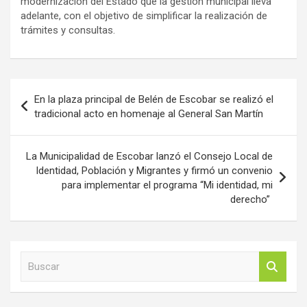
modernización del Estado que la gestión municipal lleva
adelante, con el objetivo de simplificar la realización de
trámites y consultas.
Navegación
En la plaza principal de Belén de Escobar se realizó el
de
tradicional acto en homenaje al General San Martín
entradas
La Municipalidad de Escobar lanzó el Consejo Local de
Identidad, Población y Migrantes y firmó un convenio
para implementar el programa “Mi identidad, mi
derecho”
B
u
s
c