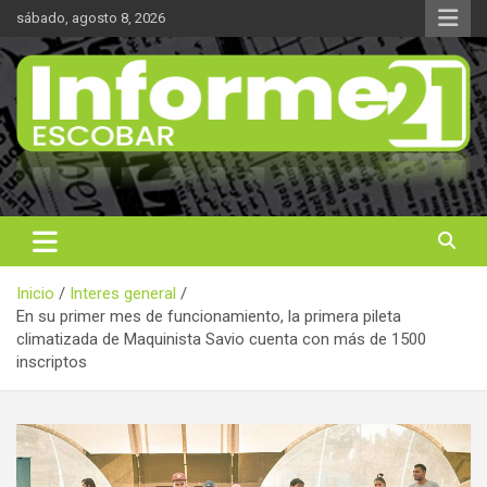
Saltar
sábado, agosto 8, 2026
al
contenido
Noticas reales
Informe 21
Inicio
Interes general
En su primer mes de funcionamiento, la primera pileta
climatizada de Maquinista Savio cuenta con más de 1500
inscriptos