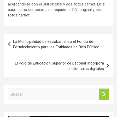
acercándose con el DNI original y dos fotos carnet. En el
caso de no ser socios, se requiere el DNI original y tres
fotos carnet.
Navegación
La Municipalidad de Escobar lanzó el Fondo de
de
Fortalecimiento para las Entidades de Bien Público
entradas
El Polo de Educación Superior de Escobar incorpora
cuatro aulas digitales
B
u
s
c
a