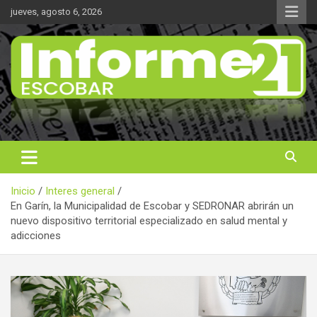
Saltar
jueves, agosto 6, 2026
al
contenido
Noticas reales
Informe 21
Inicio
Interes general
En Garín, la Municipalidad de Escobar y SEDRONAR abrirán un
nuevo dispositivo territorial especializado en salud mental y
adicciones