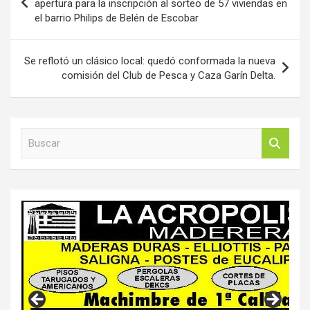
de
apertura para la inscripción al sorteo de 57 viviendas en
el barrio Philips de Belén de Escobar
entradas
Se reflotó un clásico local: quedó conformada la nueva
comisión del Club de Pesca y Caza Garín Delta.
B
u
s
c
a
r