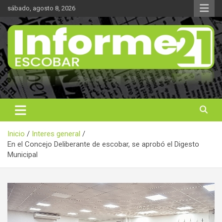
Saltar
sábado, agosto 8, 2026
al
contenido
Noticas reales
Informe 21
Inicio
Interes general
En el Concejo Deliberante de escobar, se aprobó el Digesto
Municipal