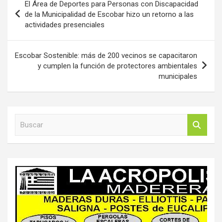
El Área de Deportes para Personas con Discapacidad
de
de la Municipalidad de Escobar hizo un retorno a las
actividades presenciales
entradas
Escobar Sostenible: más de 200 vecinos se capacitaron
y cumplen la función de protectores ambientales
municipales
B
u
s
c
a
r