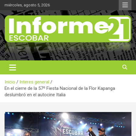
Saltar
miércoles, agosto 5, 2026
al
contenido
Noticas reales
Informe 21
Inicio
Interes general
En el cierre de la 57º Fiesta Nacional de la Flor Kapanga
deslumbró en el autocine Italia