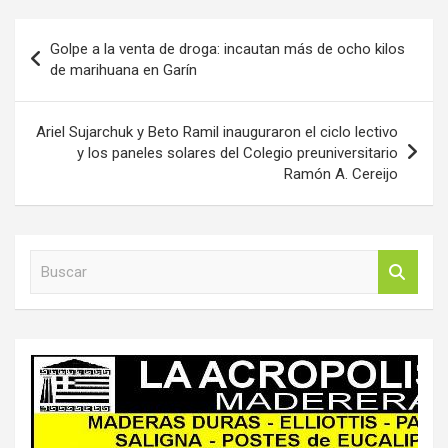
Navegación
Golpe a la venta de droga: incautan más de ocho kilos
de
de marihuana en Garín
entradas
Ariel Sujarchuk y Beto Ramil inauguraron el ciclo lectivo
y los paneles solares del Colegio preuniversitario
Ramón A. Cereijo
B
u
s
c
a
r