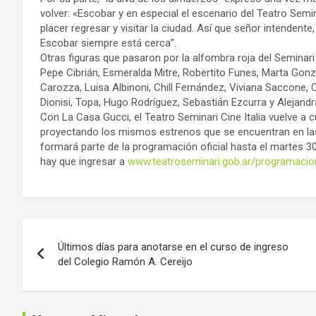
volver: «Escobar y en especial el escenario del Teatro Sem
placer regresar y visitar la ciudad. Así que señor intenden
Escobar siempre está cerca”.
Otras figuras que pasaron por la alfombra roja del Semina
Pepe Cibrián, Esmeralda Mitre, Robertito Funes, Marta Gon
Carozza, Luisa Albinoni, Chill Fernández, Viviana Saccone, 
Dionisi, Topa, Hugo Rodríguez, Sebastián Ezcurra y Alejandr
Con La Casa Gucci, el Teatro Seminari Cine Italia vuelve a c
proyectando los mismos estrenos que se encuentran en las
formará parte de la programación oficial hasta el martes 3
hay que ingresar a
www.teatroseminari.gob.ar/programacio
Navegación
Últimos días para anotarse en el curso de ingreso
de
del Colegio Ramón A. Cereijo
entradas