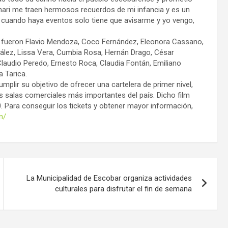
inari me traen hermosos recuerdos de mi infancia y es un
te, cuando haya eventos solo tiene que avisarme y yo vengo,
ri fueron Flavio Mendoza, Coco Fernández, Eleonora Cassano,
zález, Lissa Vera, Cumbia Rosa, Hernán Drago, César
Claudio Peredo, Ernesto Roca, Claudia Fontán, Emiliano
a Tarica.
umplir su objetivo de ofrecer una cartelera de primer nivel,
 salas comerciales más importantes del país. Dicho film
0. Para conseguir los tickets y obtener mayor información,
n/
La Municipalidad de Escobar organiza actividades
culturales para disfrutar el fin de semana