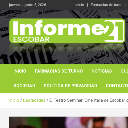
Saltar
jueves, agosto 6, 2026
inicio
Farmacias de turno
al
contenido
Noticas reales
Informe 21
INICIO
FARMACIAS DE TURNO
NOTICIAS
CU
SOCIEDAD
POLÍTICA DE PRIVACIDAD
CONTACT
Inicio
Destacadas
El Teatro Seminari Cine Italia de Escobar 