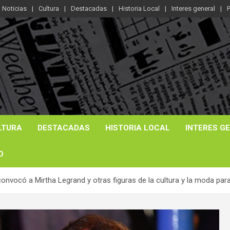
Noticias
Cultura
Destacadas
Historia Local
Interes general
P
LTURA
DESTACADAS
HISTORIA LOCAL
INTERES G
O
convocó a Mirtha Legrand y otras figuras de la cultura y la moda par