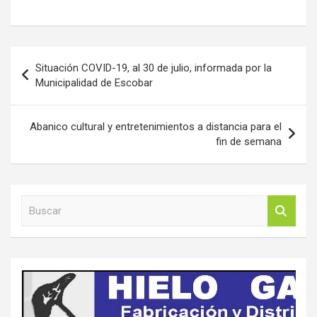
Navegación
Situación COVID-19, al 30 de julio, informada por la
de
Municipalidad de Escobar
entradas
Abanico cultural y entretenimientos a distancia para el
fin de semana
B
u
s
c
a
r