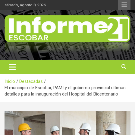
Saltar
sábado, agosto 8, 2026
al
contenido
Noticas reales
Informe 21
Inicio
Destacadas
El municipio de Escobar, PAMI y el gobierno provincial ultiman
detalles para la inauguración del Hospital del Bicentenario