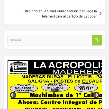
Otro hito en la Salud Pública Municipal: llega la
telemedicina al partido de Escobar
B
u
s
c
a
r