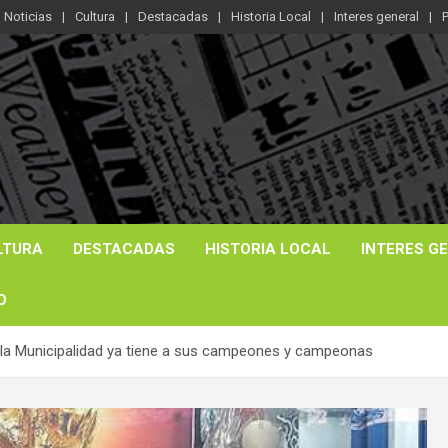
Noticias
Cultura
Destacadas
Historia Local
Interes general
P
LTURA
DESTACADAS
HISTORIA LOCAL
INTERES G
O
r la Municipalidad ya tiene a sus campeones y campeonas