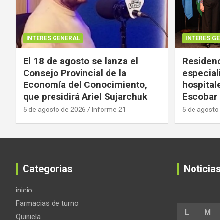
INTERES GENERAL
INTERES G
El 18 de agosto se lanza el
Residenc
Consejo Provincial de la
especial
Economía del Conocimiento,
hospital
que presidirá Ariel Sujarchuk
Escobar
5 de agosto de 2026
Informe 21
5 de agosto
Categorias
Noticia
inicio
Farmacias de turno
L
M
Quiniela