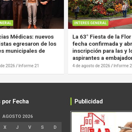
ENERAL
INTERES GENERAL
ias Médicas: nuevos
La 63° Fiesta de la Flor
istas egresaron de los
fecha confirmada y abr
es municipales de
inscripción para las y l
aspirantes a embajado
 de 2026
Informe 21
4 de agosto de 2026
Informe 
s por Fecha
Publicidad
AGOSTO 2026
X
J
V
S
D