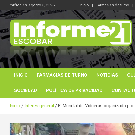
Saltar
miércoles, agosto 5, 2026
inicio
Farmacias de turno
al
contenido
Noticas reales
Informe 21
INICIO
FARMACIAS DE TURNO
NOTICIAS
CU
SOCIEDAD
POLÍTICA DE PRIVACIDAD
CONTACT
Inicio
Interes general
El Mundial de Vidrieras organizado po