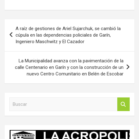
Navegación
A raíz de gestiones de Ariel Sujarchuk, se cambió la
de
cúpula en las dependencias policiales de Garín,
Ingeniero Maschwitz y El Cazador
entradas
La Municipalidad avanza con la pavimentación de la
calle Centenario en Garín y con la construcción de un
nuevo Centro Comunitario en Belén de Escobar
B
u
s
c
a
r