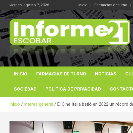
Saltar
viernes, agosto 7, 2026
inicio
Farmacias de turno
al
contenido
Noticas reales
Informe 21
INICIO
FARMACIAS DE TURNO
NOTICIAS
CU
SOCIEDAD
POLÍTICA DE PRIVACIDAD
CONTACT
Inicio
Interes general
El Cine Italia batió en 2022 un récor