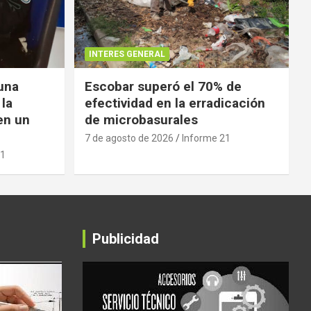
INTERES GENERAL
 una
Escobar superó el 70% de
 la
efectividad en la erradicación
en un
de microbasurales
7 de agosto de 2026
Informe 21
21
Publicidad