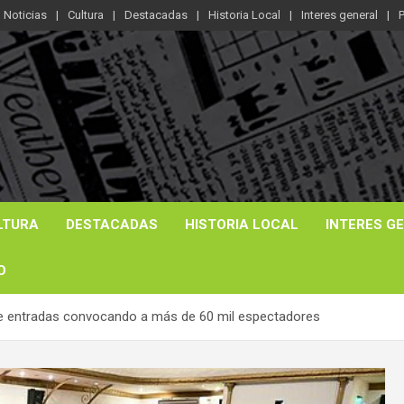
Noticias
Cultura
Destacadas
Historia Local
Interes general
P
LTURA
DESTACADAS
HISTORIA LOCAL
INTERES G
O
d de entradas convocando a más de 60 mil espectadores