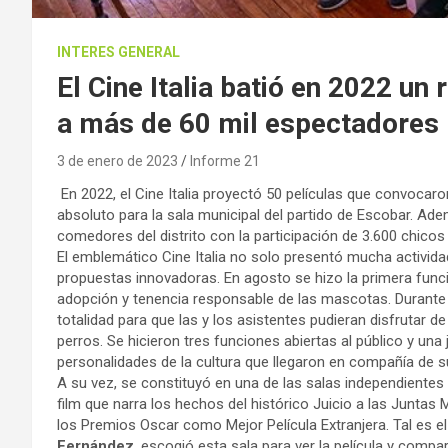
INTERES GENERAL
El Cine Italia batió en 2022 u
a más de 60 mil espectadores
3 de enero de 2023
Informe 21
En 2022, el Cine Italia proyectó 50 películas que convocar
absoluto para la sala municipal del partido de Escobar. Ad
comedores del distrito con la participación de 3.600 chicos
El emblemático Cine Italia no solo presentó mucha activid
propuestas innovadoras. En agosto se hizo la primera funci
adopción y tenencia responsable de las mascotas. Durante e
totalidad para que las y los asistentes pudieran disfrutar
perros. Se hicieron tres funciones abiertas al público y una
personalidades de la cultura que llegaron en compañía de
A su vez, se constituyó en una de las salas independientes de
film que narra los hechos del histórico Juicio a las Juntas
los Premios Oscar como Mejor Película Extranjera. Tal es el 
Fernández
, escogió esta sala para ver la película y comp