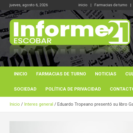
Saltar
jueves, agosto 6, 2026
inicio
Farmacias de turno
al
contenido
Noticas reales
Informe 21
INICIO
FARMACIAS DE TURNO
NOTICIAS
CU
SOCIEDAD
POLÍTICA DE PRIVACIDAD
CONTACT
Inicio
Interes general
Eduardo Tropeano presentó su libro Ga