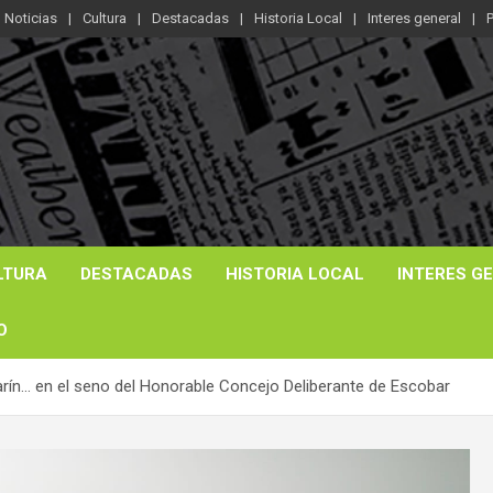
Noticias
Cultura
Destacadas
Historia Local
Interes general
P
LTURA
DESTACADAS
HISTORIA LOCAL
INTERES G
O
rín… en el seno del Honorable Concejo Deliberante de Escobar