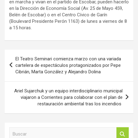
en marcha y vivan en el partido de Escobar, pueden hacerlo
en la Dirección de Economía Social (Av. 25 de Mayo 459,
Belén de Escobar) o en el Centro Cívico de Garín
(Boulevard Presidente Perón 1163) de lunes a viernes de 8
a 15 horas.
Navegación
El Teatro Seminari comienza marzo con una variada
de
cartelera de espectáculos protagonizados por Pepe
Cibrián, Marta González y Alejandro Dolina
entradas
Ariel Sujarchuk y un equipo interdisciplinario municipal
viajaron a Corrientes para colaborar con el plan de
restauración ambiental tras los incendios
B
u