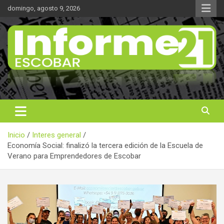
Saltar
domingo, agosto 9, 2026
al
contenido
Noticas reales
Informe 21
Inicio
Interes general
Economía Social: finalizó la tercera edición de la Escuela de
Verano para Emprendedores de Escobar