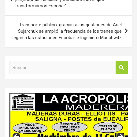
transformamos Escobar”
entradas
Transporte público: gracias a las gestiones de Ariel
Sujarchuk se amplió la frecuencia de los trenes que
llegan a las estaciones Escobar e Ingeniero Maschwitz
B
u
s
c
a
r