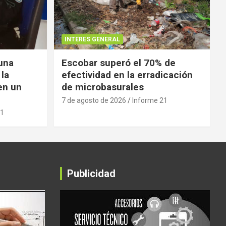
INTERES GENERAL
 una
Escobar superó el 70% de
 la
efectividad en la erradicación
en un
de microbasurales
7 de agosto de 2026
Informe 21
21
Publicidad