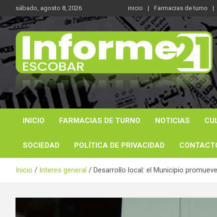
Saltar
sábado, agosto 8, 2026
inicio
Farmacias de turno
al
contenido
Noticas reales
Informe 21
INICIO
FARMACIAS DE TURNO
NOTICIAS
CU
SOCIEDAD
POLÍTICA DE PRIVACIDAD
CONTACT
Inicio
Interes general
Desarrollo local: el Municipio promuev