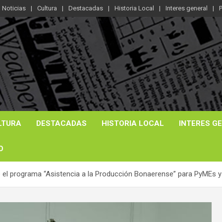
Noticias
Cultura
Destacadas
Historia Local
Interes general
P
LTURA
DESTACADAS
HISTORIA LOCAL
INTERES G
O
e el programa “Asistencia a la Producción Bonaerense” para PyMEs y 