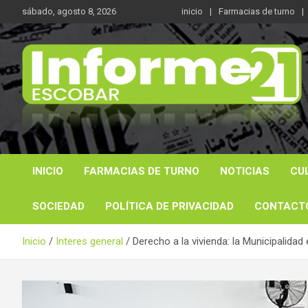
Saltar
sábado, agosto 8, 2026
inicio
Farmacias de turno
al
contenido
Noticas reales
Informe 21
INICIO
FARMACIAS DE TURNO
NOTICIAS
CU
SOCIEDAD
POLÍTICA DE PRIVACIDAD
CONTACT
Inicio
Interes general
Derecho a la vivienda: la Municipalidad