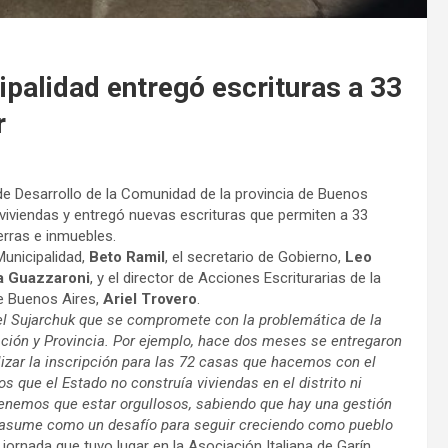
ipalidad entregó escrituras a 33
r
 de Desarrollo de la Comunidad de la provincia de Buenos
 viviendas y entregó nuevas escrituras que permiten a 33
ierras e inmuebles.
Municipalidad,
Beto Ramil
, el secretario de Gobierno,
Leo
a Guazzaroni
, y el director de Acciones Escriturarias de la
de Buenos Aires,
Ariel Trovero
.
el Sujarchuk que se compromete con la problemática de la
Nación y Provincia. Por ejemplo, hace dos meses se entregaron
izar la inscripción para las 72 casas que hacemos con el
s que el Estado no construía viviendas en el distrito ni
o tenemos que estar orgullosos, sabiendo que hay una gestión
s asume como un desafío para seguir creciendo como pueblo
 jornada que tuvo lugar en la Asociación Italiana de Garín.