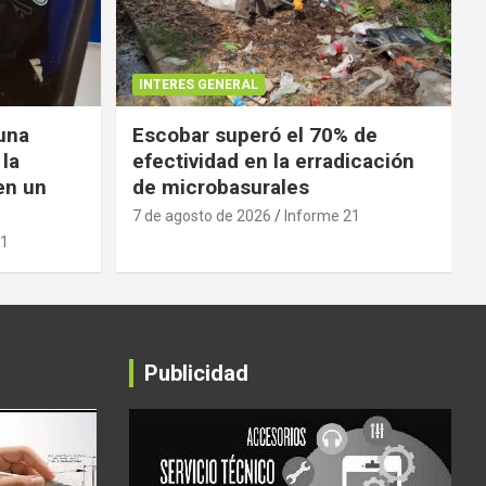
INTERES GENERAL
 una
Escobar superó el 70% de
 la
efectividad en la erradicación
en un
de microbasurales
7 de agosto de 2026
Informe 21
21
Publicidad