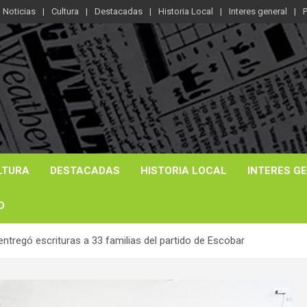
Noticias
Cultura
Destacadas
Historia Local
Interes general
P
LTURA
DESTACADAS
HISTORIA LOCAL
INTERES G
O
 entregó escrituras a 33 familias del partido de Escobar