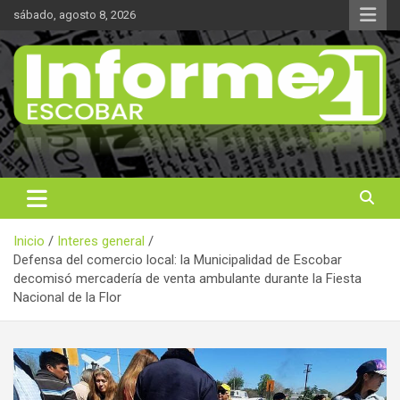
Saltar
sábado, agosto 8, 2026
al
contenido
Noticas reales
Informe 21
Inicio
Interes general
Defensa del comercio local: la Municipalidad de Escobar
decomisó mercadería de venta ambulante durante la Fiesta
Nacional de la Flor