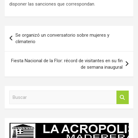
disponer las sanciones que correspondan.
Navegación
Se organizó un conversatorio sobre mujeres y
de
climaterio
entradas
Fiesta Nacional de la Flor: récord de visitantes en su fin
de semana inaugural
B
u
s
c
a
r